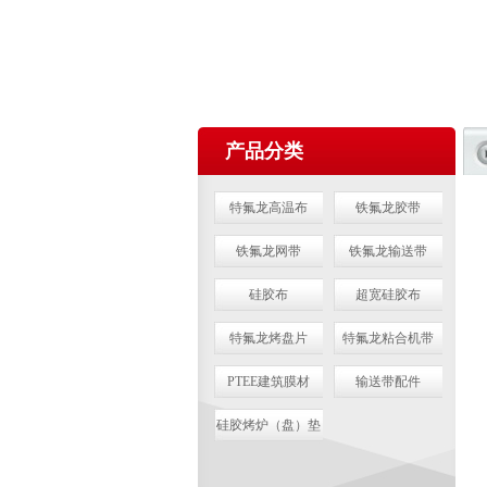
产品分类
特氟龙高温布
铁氟龙胶带
铁氟龙网带
铁氟龙输送带
硅胶布
超宽硅胶布
特氟龙烤盘片
特氟龙粘合机带
PTEE建筑膜材
输送带配件
硅胶烤炉（盘）垫