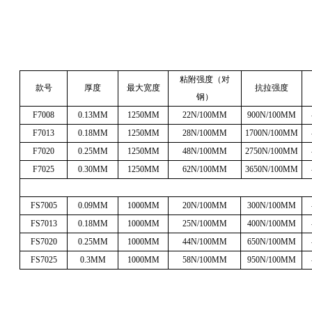
粘附强度（对
款号
厚度
最大宽度
抗拉强度
钢）
F7008
0.13MM
1250MM
22N/100MM
900N/100MM
F7013
0.18MM
1250MM
28N/100MM
1700N/100MM
F7020
0.25MM
1250MM
48N/100MM
2750N/100MM
F7025
0.30MM
1250MM
62N/100MM
3650N/100MM
FS7005
0.09MM
1000MM
20N/100MM
300N/100MM
FS7013
0.18MM
1000MM
25N/100MM
400N/100MM
FS7020
0.25MM
1000MM
44N/100MM
650N/100MM
FS7025
0.3MM
1000MM
58N/100MM
950N/100MM