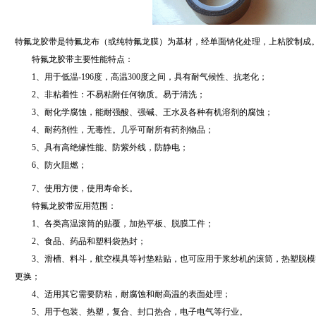
特氟龙胶带
是特氟龙布（或纯特氟龙膜）为基材，经单面钠化处理，上粘胶制成
特氟龙胶带
主要性能特点：
1
、用于低温
-196
度，高温
300
度之间，具有耐气候性、抗老化；
2
、非粘着性：不易粘附任何物质。易于清洗；
3
、耐化学腐蚀，能耐强酸、强碱、王水及各种有机溶剂的腐蚀；
4
、耐药剂性，无毒性。几乎可耐所有药剂物品；
5
、具有高绝缘性能、防紫外线，防静电；
6
、防火阻燃；
7
、使用方便，使用寿命长。
特氟龙胶带
应用范围：
1
、各类高温滚筒的贴覆，加热平板、脱膜工件；
2
、食品、药品和塑料袋热封；
3
、滑槽、料斗，航空模具等衬垫粘贴，也可应用于浆纱机的滚筒，热塑脱模
更换；
4
、适用其它需要防粘，耐腐蚀和耐高温的表面处理；
5
、用于包装、热塑，复合、封口热合，电子电气等行业。